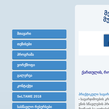
მ
მ
მთავარი
თეზისები
პროგრამა
ვორქშოფი
ქართულის, რო
გალერეა
კონტაქტი
პრაქტიკული სავარ
SeLTAME 2018
-
სავარჯიშოების კ
ენის სწავლების პ
სასწავლო რესურსები
შეუწყოს საკითხები